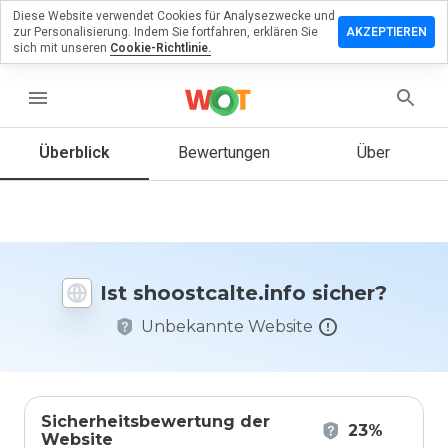
Diese Website verwendet Cookies für Analysezwecke und
erlassen
zur Personalisierung. Indem Sie fortfahren, erklären Sie
AKZEPTIEREN
eine
sich mit unseren
Cookie-Richtlinie.
rtung zu
tcalte.info
menu
Überblick
Bewertungen
Über
Wie
würden
Sie diese
Website
auf einer
Ist shoostcalte.info sicher?
Skala von
1 bis 5
Unbekannte Website
bewerten?
Sicherheitsbewertung der
23%
Website