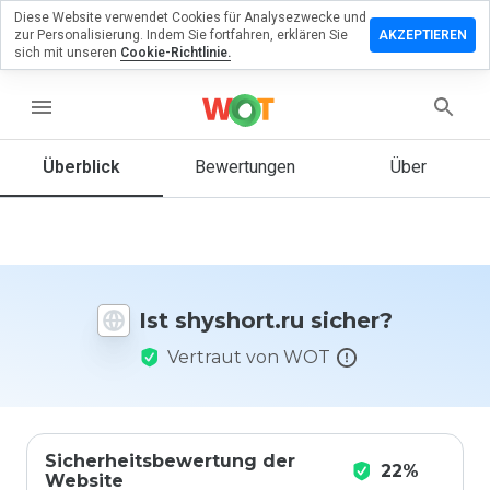
Diese Website verwendet Cookies für Analysezwecke und
terlassen
zur Personalisierung. Indem Sie fortfahren, erklären Sie
AKZEPTIEREN
 eine
sich mit unseren
Cookie-Richtlinie.
wertung
menu
short.ru
Überblick
Bewertungen
Über
Wie
würden
Sie diese
Website
Ist shyshort.ru sicher?
auf einer
Skala von
Vertraut von WOT
1 bis 5
bewerten?
Sicherheitsbewertung der
22%
Website