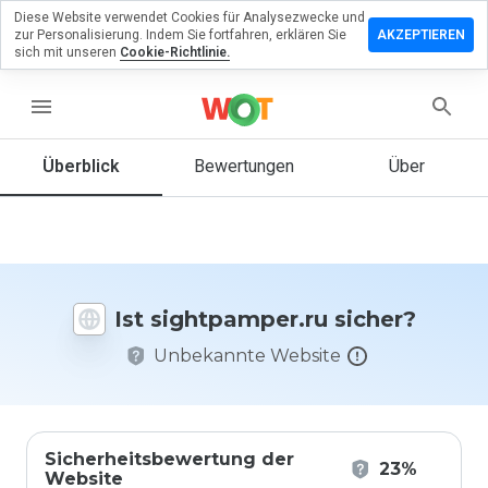
Diese Website verwendet Cookies für Analysezwecke und
erlassen
zur Personalisierung. Indem Sie fortfahren, erklären Sie
AKZEPTIEREN
eine
sich mit unseren
Cookie-Richtlinie.
ertung zu
tpamper.ru
menu
Überblick
Bewertungen
Über
Wie
würden
Sie diese
Website
auf einer
Ist sightpamper.ru sicher?
Skala von
1 bis 5
Unbekannte Website
bewerten?
Sicherheitsbewertung der
23%
Website