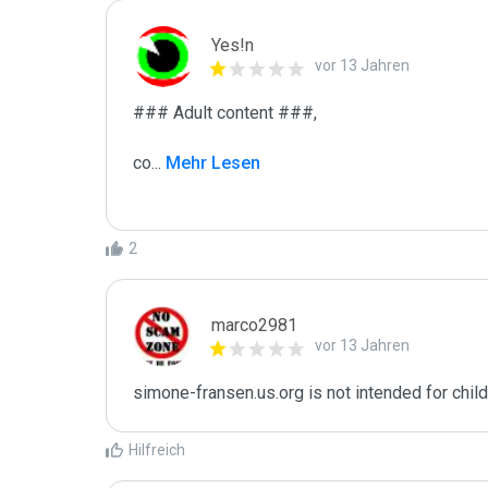
Yes!n
vor 13 Jahren
### Adult content ###,

co
...
 Mehr Lesen
2
marco2981
vor 13 Jahren
simone-fransen.us.org is not intended for chil
Hilfreich