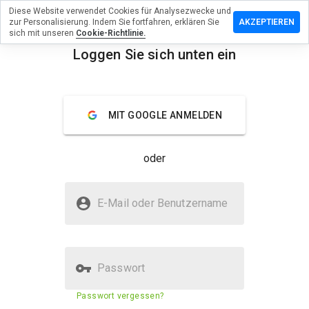
Diese Website verwendet Cookies für Analysezwecke und
terlassen
zur Personalisierung. Indem Sie fortfahren, erklären Sie
AKZEPTIEREN
 eine
sich mit unseren
Cookie-Richtlinie.
wertung
Loggen Sie sich unten ein
skye-
menu
co.cc
Überblick
Bewertungen
Über
MIT GOOGLE ANMELDEN
Wie
oder
würden
Sie diese
Website
Ist skye-ng.co.cc sicher?
auf einer
E-Mail oder Benutzername
Skala von
Nicht vertrauenswürdig durch WOT
1 bis 5
bewerten?
Passwort
Sicherheitsbewertung der
38%
Passwort vergessen?
Website