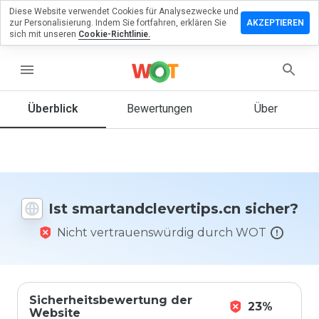
Diese Website verwendet Cookies für Analysezwecke und
assen Sie eine
zur Personalisierung. Indem Sie fortfahren, erklären Sie
AKZEPTIEREN
ng zu
sich mit unseren
Cookie-Richtlinie.
dclevertips.cn
menu
Überblick
Bewertungen
Über
Wie
würden
Sie diese
Website
auf einer
Skala von
Ist smartandclevertips.cn sicher?
1 bis 5
bewerten?
Nicht vertrauenswürdig durch WOT
Sicherheitsbewertung der
23%
Website