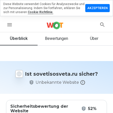
Diese Website verwendet Cookies für Analysezwecke und
rlassen Sie
zur Personalisierung. Indem Sie fortfahren, erklären Sie
AKZEPTIEREN
 Bewertung
sich mit unseren
Cookie-Richtlinie.
isosveta.ru
menu
Überblick
Bewertungen
Über
Wie
würden
Sie diese
Website
auf einer
Ist sovetisosveta.ru sicher?
Skala von
1 bis 5
Unbekannte Website
bewerten?
Sicherheitsbewertung der
52%
Website