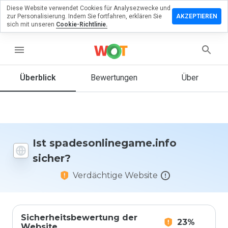
Diese Website verwendet Cookies für Analysezwecke und
ssen Sie eine
zur Personalisierung. Indem Sie fortfahren, erklären Sie
AKZEPTIEREN
ng zu
sich mit unseren
Cookie-Richtlinie.
nlinegame.info
menu
Überblick
Bewertungen
Über
Wie
würden
Sie diese
Website
auf einer
Skala von
Ist spadesonlinegame.info
1 bis 5
sicher?
bewerten?
Verdächtige Website
Sicherheitsbewertung der
23%
Website