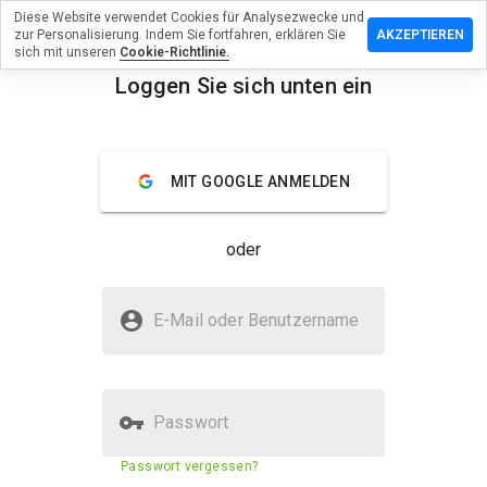
Diese Website verwendet Cookies für Analysezwecke und
rlassen Sie
zur Personalisierung. Indem Sie fortfahren, erklären Sie
AKZEPTIEREN
 Bewertung
sich mit unseren
Cookie-Richtlinie.
Loggen Sie sich unten ein
yinstant.ru
menu
Überblick
Bewertungen
Über
MIT GOOGLE ANMELDEN
Wie
würden
oder
Sie diese
Website
auf einer
Ist speedyinstant.ru sicher?
Skala von
E-Mail oder Benutzername
1 bis 5
Nicht vertrauenswürdig durch WOT
bewerten?
Passwort
Sicherheitsbewertung der
1%
Passwort vergessen?
Website