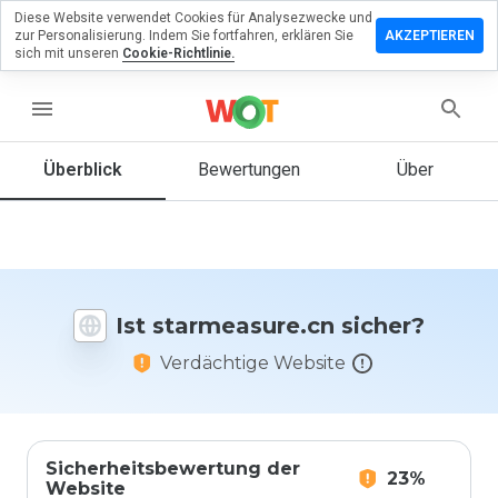
Diese Website verwendet Cookies für Analysezwecke und
erlassen
zur Personalisierung. Indem Sie fortfahren, erklären Sie
AKZEPTIEREN
eine
sich mit unseren
Cookie-Richtlinie.
rtung zu
measure.cn
menu
Überblick
Bewertungen
Über
Wie
würden
Sie diese
Website
auf einer
Ist starmeasure.cn sicher?
Skala von
1 bis 5
Verdächtige Website
bewerten?
Sicherheitsbewertung der
23%
Website