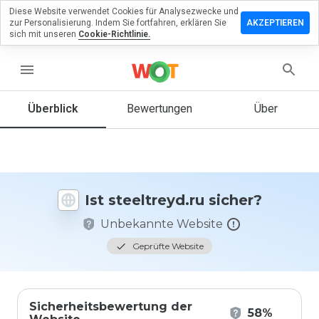
Diese Website verwendet Cookies für Analysezwecke und
terlassen
zur Personalisierung. Indem Sie fortfahren, erklären Sie
AKZEPTIEREN
 eine
sich mit unseren
Cookie-Richtlinie.
wertung
menu
eltreyd.ru
Überblick
Bewertungen
Über
Wie
würden
Sie diese
Website
Ist steeltreyd.ru sicher?
auf einer
Skala von
Unbekannte Website
1 bis 5
bewerten?
Geprüfte Website
Sicherheitsbewertung der
58%