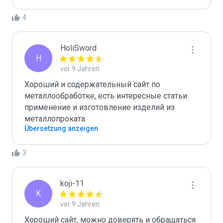
4
HoliSword
H
vor 9 Jahren
Хороший и содержательный сайт по 
металлообработке, есть интересные статьи 
применение и изготовление изделий из 
металлопроката.
Übersetzung anzeigen
3
koji-11
K
vor 9 Jahren
Хороший сайт, можно доверять и обращаться