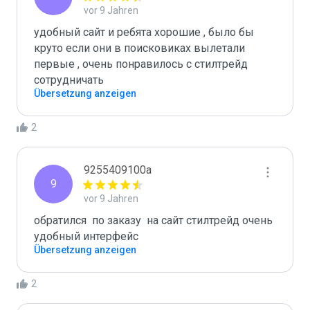
vor 9 Jahren
удобный сайт и ребята хорошие , было бы 
круто если они в поисковиках вылетали 
первые , очень понравилось с стилтрейд 
сотрудничать  
Übersetzung anzeigen
2
9255409100a
9
vor 9 Jahren
обратился  по заказу  на сайт стилтрейд очень 
удобный интерфейс  
Übersetzung anzeigen
2