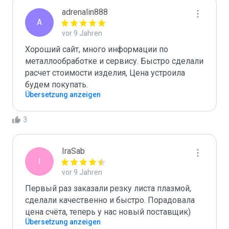
adrenalin888
A
vor 9 Jahren
Хороший сайт, много информации по 
металлообработке и сервису. Быстро сделали 
расчет стоимости изделия, Цена устроила 
будем покупать.
Übersetzung anzeigen
3
IraSab
I
vor 9 Jahren
Первый раз заказали резку листа плазмой, 
сделали качественно и быстро. Порадовала 
цена счёта, теперь у нас новый поставщик) 
Übersetzung anzeigen