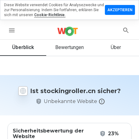
Diese Website verwendet Cookies für Analysezwecke und
erlassen
zur Personalisierung. Indem Sie fortfahren, erklären Sie
AKZEPTIEREN
ine
sich mit unseren
Cookie-Richtlinie.
rtung zu
ingroller.cn
menu
Überblick
Bewertungen
Über
Wie
würden
Sie diese
Website
auf einer
Ist stockingroller.cn sicher?
Skala von
1 bis 5
Unbekannte Website
bewerten?
Sicherheitsbewertung der
23%
Website