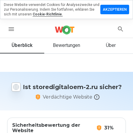
Diese Website verwendet Cookies für Analysezwecke und
rlassen Sie
zur Personalisierung. Indem Sie fortfahren, erklären Sie
AKZEPTIEREN
 Bewertung
sich mit unseren
Cookie-Richtlinie.
digitaloem-
menu
Überblick
Bewertungen
Über
Wie
würden
Sie diese
Website
Ist storedigitaloem-2.ru sicher?
auf einer
Skala von
Verdächtige Website
1 bis 5
bewerten?
Sicherheitsbewertung der
31%
Website