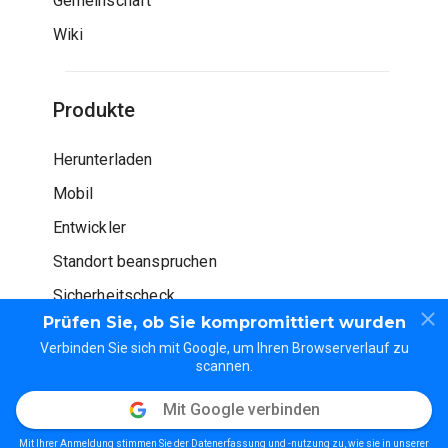
Gemeinschaft
Wiki
Produkte
Herunterladen
Mobil
Entwickler
Standort beanspruchen
Sicherheitscheck
Prüfen Sie, ob Sie kompromittiert wurden
Verbinden Sie sich mit Google, um Ihren Browserverlauf zu
scannen.
Mit Google verbinden
© WOT Dienstleistungen LP. Alle Rechte vorbehalten
Mit Ihrer Anmeldung stimmen Sie der Datenerfassung und -nutzung zu, wie sie in unserer