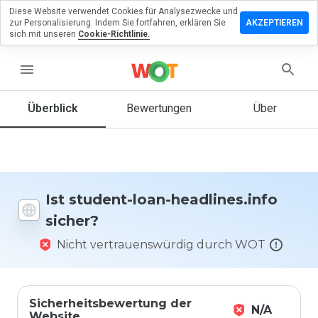
Diese Website verwendet Cookies für Analysezwecke und
terlassen
zur Personalisierung. Indem Sie fortfahren, erklären Sie
AKZEPTIEREN
 eine
sich mit unseren
Cookie-Richtlinie.
ertung zu
dent-loan-
menu
lines.info
Überblick
Bewertungen
Über
Wie
würden
Sie diese
Website
Ist student-loan-headlines.info
auf einer
sicher?
Skala von
1 bis 5
Nicht vertrauenswürdig durch WOT
bewerten?
Sicherheitsbewertung der
N/A
Website