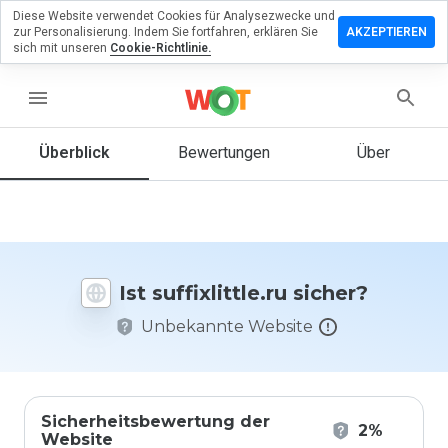
Diese Website verwendet Cookies für Analysezwecke und
terlassen
zur Personalisierung. Indem Sie fortfahren, erklären Sie
AKZEPTIEREN
 eine
sich mit unseren
Cookie-Richtlinie.
wertung
menu
ixlittle.ru
Überblick
Bewertungen
Über
Wie
würden
Sie diese
Website
Ist suffixlittle.ru sicher?
auf einer
Skala von
Unbekannte Website
1 bis 5
bewerten?
Sicherheitsbewertung der
2%
Website