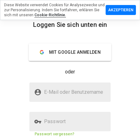
Diese Website verwendet Cookies für Analysezwecke und
terlassen
zur Personalisierung. Indem Sie fortfahren, erklären Sie
AKZEPTIEREN
 eine
sich mit unseren
Cookie-Richtlinie.
wertung
Loggen Sie sich unten ein
menu
medic.ru
Überblick
Bewertungen
Über
MIT GOOGLE ANMELDEN
Wie
oder
würden
Sie diese
Website
Ist sukmedic.ru sicher?
auf einer
E-Mail oder Benutzername
Skala von
Nicht vertrauenswürdig durch WOT
1 bis 5
bewerten?
Passwort
Sicherheitsbewertung der
N/A
Passwort vergessen?
Website