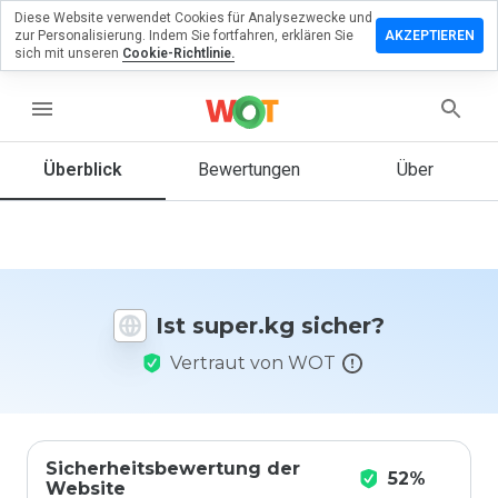
Diese Website verwendet Cookies für Analysezwecke und
terlassen
zur Personalisierung. Indem Sie fortfahren, erklären Sie
AKZEPTIEREN
 eine
sich mit unseren
Cookie-Richtlinie.
wertung
super.kg
menu
Überblick
Bewertungen
Über
Wie
würden
Sie diese
Website
auf einer
Ist super.kg sicher?
Skala von
1 bis 5
Vertraut von WOT
bewerten?
Sicherheitsbewertung der
52%
Website