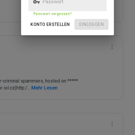
Passwort
Passwort vergessen?
KONTO ERSTELLEN
EINLOGGEN
r-criminal spammers, hosted on ***** 
iol.cz(http:/
...
 Mehr Lesen