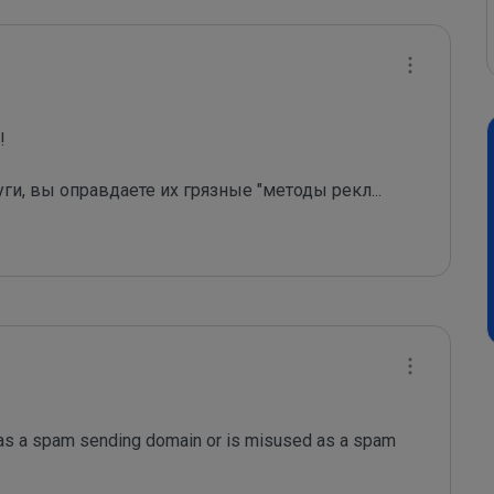
 

уги, вы оправдаете их грязные "методы рекл
...
 as a spam sending domain or is misused as a spam 