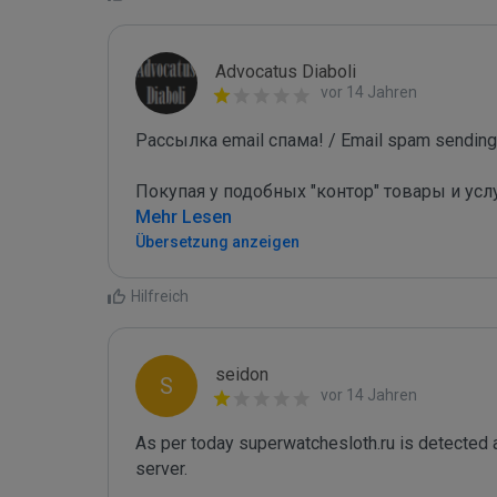
Advocatus Diaboli
vor 14 Jahren
Рассылка email спама! / Email spam sending!
Покупая у подобных "контор" товары и усл
Mehr Lesen
Übersetzung anzeigen
Hilfreich
seidon
S
vor 14 Jahren
As per today superwatchesloth.ru is detected
server. 
