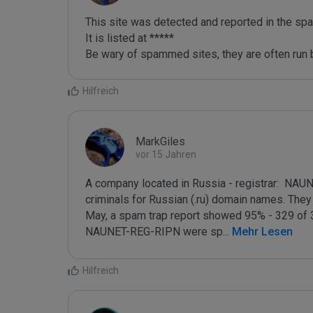
This site was detected and reported in the spa
It is listed at *****

Be wary of spammed sites, they are often run b
Hilfreich
MarkGiles
vor 15 Jahren
A company located in Russia - registrar:  NAU
criminals for Russian (.ru) domain names. They a
May, a spam trap report showed 95% - 329 of 3
NAUNET-REG-RIPN were sp
...
 Mehr Lesen
Hilfreich