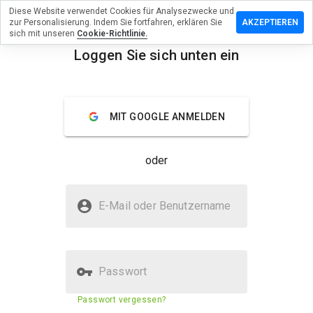
Diese Website verwendet Cookies für Analysezwecke und
ssen Sie eine
zur Personalisierung. Indem Sie fortfahren, erklären Sie
AKZEPTIEREN
ng zu
sich mit unseren
Cookie-Richtlinie.
lexwatches.org
Loggen Sie sich unten ein
menu
Überblick
Bewertungen
Über
MIT GOOGLE ANMELDEN
Wie
würden
Sie diese
oder
Website
auf einer
Skala von
Ist swissrolexwatches.org sicher?
1 bis 5
E-Mail oder Benutzername
bewerten?
Nicht vertrauenswürdig durch WOT
Passwort
Sicherheitsbewertung der
1%
Passwort vergessen?
Website