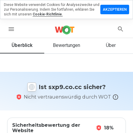
Diese Website verwendet Cookies für Analysezwecke und
terlassen
zur Personalisierung. Indem Sie fortfahren, erklären Sie
AKZEPTIEREN
 eine
sich mit unseren
Cookie-Richtlinie.
wertung
menu
9.co.cc
Überblick
Bewertungen
Über
Wie
würden
Sie diese
Website
Ist sxp9.co.cc sicher?
auf einer
Skala von
Nicht vertrauenswürdig durch WOT
1 bis 5
bewerten?
Sicherheitsbewertung der
18%
Website