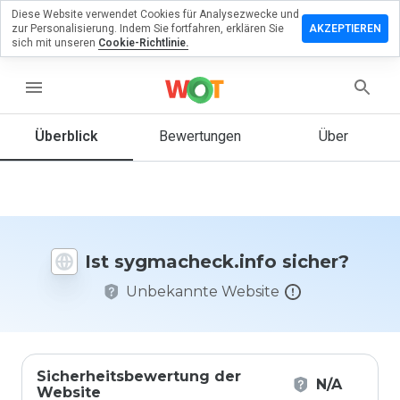
Diese Website verwendet Cookies für Analysezwecke und
rlassen Sie
zur Personalisierung. Indem Sie fortfahren, erklären Sie
AKZEPTIEREN
 Bewertung
sich mit unseren
Cookie-Richtlinie.
acheck.info
menu
Überblick
Bewertungen
Über
Wie
würden
Sie diese
Website
auf einer
Ist sygmacheck.info sicher?
Skala von
1 bis 5
Unbekannte Website
bewerten?
Sicherheitsbewertung der
N/A
Website