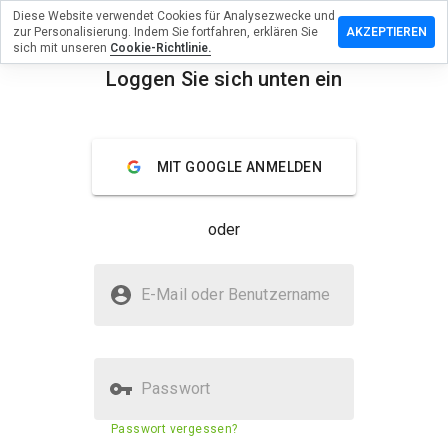
Diese Website verwendet Cookies für Analysezwecke und
erlassen
zur Personalisierung. Indem Sie fortfahren, erklären Sie
AKZEPTIEREN
eine
sich mit unseren
Cookie-Richtlinie.
rtung zu
Loggen Sie sich unten ein
haine68x.ru
menu
Überblick
Bewertungen
Über
MIT GOOGLE ANMELDEN
Wie
würden
oder
Sie diese
Website
auf einer
Ist tabthaine68x.ru sicher?
Skala von
E-Mail oder Benutzername
1 bis 5
Nicht vertrauenswürdig durch WOT
bewerten?
Passwort
Sicherheitsbewertung der
N/A
Passwort vergessen?
Website