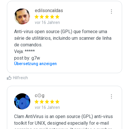
edilsoncaldas
vor 16 Jahren
Anti-virus open source (GPL) que fornece uma 
série de utilitários, incluindo um scanner de linha 
de comandos.

Veja: *****

post by: g7w
Übersetzung anzeigen
Hilfreich
c۞g
vor 16 Jahren
Clam AntiVirus is an open source (GPL) anti-virus 
toolkit for UNIX, designed especially for e-mail 