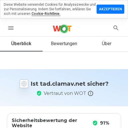
Diese Website verwendet Cookies für Analysezwecke und
terlassen
zur Personalisierung. Indem Sie fortfahren, erklären Sie
AKZEPTIEREN
 eine
sich mit unseren
Cookie-Richtlinie.
ertung zu
clamav.net
menu
Überblick
Bewertungen
Über
Wie
würden
Sie diese
Website
auf einer
Ist tad.clamav.net sicher?
Skala von
1 bis 5
Vertraut von WOT
bewerten?
Sicherheitsbewertung der
91%
Website