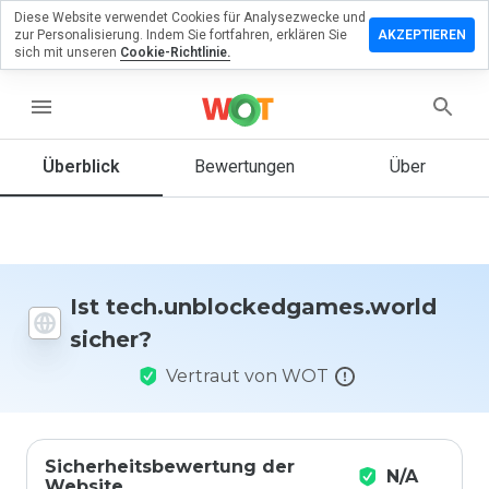
Diese Website verwendet Cookies für Analysezwecke und
en Sie eine
zur Personalisierung. Indem Sie fortfahren, erklären Sie
AKZEPTIEREN
 zu
sich mit unseren
Cookie-Richtlinie.
ockedgames.world
menu
Überblick
Bewertungen
Über
Wie
würden
Sie diese
Website
auf einer
Skala von
Ist tech.unblockedgames.world
1 bis 5
sicher?
bewerten?
Vertraut von WOT
Sicherheitsbewertung der
N/A
Website