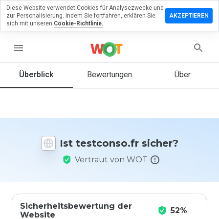
Diese Website verwendet Cookies für Analysezwecke und
terlassen
zur Personalisierung. Indem Sie fortfahren, erklären Sie
AKZEPTIEREN
 eine
sich mit unseren
Cookie-Richtlinie.
wertung
menu
tconso.fr
Überblick
Bewertungen
Über
Wie
würden
Sie diese
Website
Ist testconso.fr sicher?
auf einer
Skala von
Vertraut von WOT
1 bis 5
bewerten?
Sicherheitsbewertung der
52%
Website