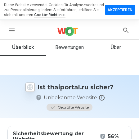
Diese Website verwendet Cookies für Analysezwecke und
terlassen
zur Personalisierung. Indem Sie fortfahren, erklären Sie
AKZEPTIEREN
 eine
sich mit unseren
Cookie-Richtlinie.
wertung
menu
iportal.ru
Überblick
Bewertungen
Über
Wie
würden
Sie diese
Website
Ist thaiportal.ru sicher?
auf einer
Skala von
Unbekannte Website
1 bis 5
bewerten?
Geprüfte Website
Sicherheitsbewertung der
56%