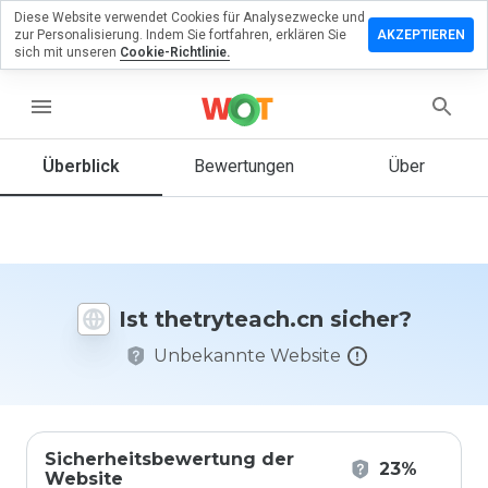
Diese Website verwendet Cookies für Analysezwecke und
terlassen
zur Personalisierung. Indem Sie fortfahren, erklären Sie
AKZEPTIEREN
 eine
sich mit unseren
Cookie-Richtlinie.
ertung zu
tryteach.cn
menu
Überblick
Bewertungen
Über
Wie
würden
Sie diese
Website
auf einer
Ist thetryteach.cn sicher?
Skala von
1 bis 5
Unbekannte Website
bewerten?
Sicherheitsbewertung der
23%
Website