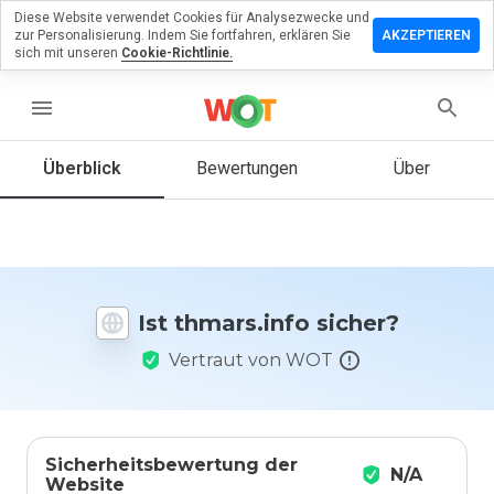
Diese Website verwendet Cookies für Analysezwecke und
terlassen
zur Personalisierung. Indem Sie fortfahren, erklären Sie
AKZEPTIEREN
 eine
sich mit unseren
Cookie-Richtlinie.
wertung
menu
ars.info
Überblick
Bewertungen
Über
Wie
würden
Sie diese
Website
Ist thmars.info sicher?
auf einer
Skala von
Vertraut von WOT
1 bis 5
bewerten?
Sicherheitsbewertung der
N/A
Website