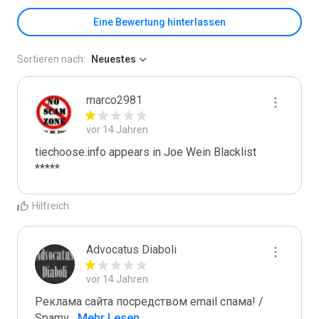
Eine Bewertung hinterlassen
Sortieren nach:
Neuestes
marco2981
vor 14 Jahren
tiechoose.info appears in Joe Wein Blacklist

*****
Hilfreich
Advocatus Diaboli
vor 14 Jahren
Реклама сайта посредством email спама! / 
Spamv
...
 Mehr Lesen