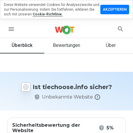
Diese Website verwendet Cookies für Analysezwecke und
terlassen
zur Personalisierung. Indem Sie fortfahren, erklären Sie
AKZEPTIEREN
eine
sich mit unseren
Cookie-Richtlinie.
ertung zu
hoose.info
menu
Überblick
Bewertungen
Über
Wie
würden
Sie diese
Website
auf einer
Ist tiechoose.info sicher?
Skala von
1 bis 5
Unbekannte Website
bewerten?
Sicherheitsbewertung der
5%
Website