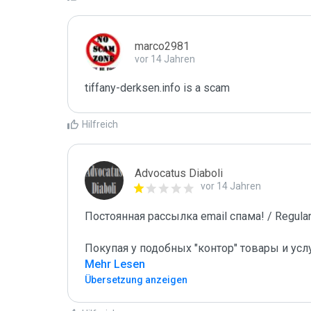
marco2981
vor 14 Jahren
tiffany-derksen.info is a scam
Hilfreich
Advocatus Diaboli
vor 14 Jahren
Постоянная рассылка email спама! / Regular 
Покупая у подобных "контор" товары и усл
Mehr Lesen
Übersetzung anzeigen