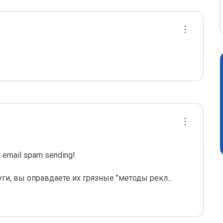
email spam sending!

уги, вы оправдаете их грязные "методы рекл
...