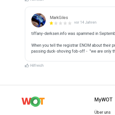
MarkGiles
vor 14 Jahren
tiffany-derksen.info was spammed in Septembe
When you tell the registrar ENOM about their p
passing duck-shoving fob-off -  "we are only th
Hilfreich
MyWOT
Über uns