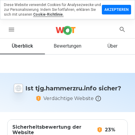
Diese Website verwendet Cookies für Analysezwecke und
rlassen Sie
zur Personalisierung. Indem Sie fortfahren, erklären Sie
AKZEPTIEREN
Bewertung
sich mit unseren
Cookie-Richtlinie.
mmerzru.info
menu
Überblick
Bewertungen
Über
Wie
würden
Sie diese
Website
auf einer
Ist tjg.hammerzru.info sicher?
Skala von
1 bis 5
Verdächtige Website
bewerten?
Sicherheitsbewertung der
23%
Website