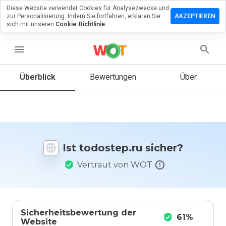
Diese Website verwendet Cookies für Analysezwecke und
terlassen
zur Personalisierung. Indem Sie fortfahren, erklären Sie
AKZEPTIEREN
 eine
sich mit unseren
Cookie-Richtlinie.
wertung
menu
ostep.ru
Überblick
Bewertungen
Über
Wie
würden
Sie diese
Website
Ist todostep.ru sicher?
auf einer
Skala von
Vertraut von WOT
1 bis 5
bewerten?
Sicherheitsbewertung der
61%
Website