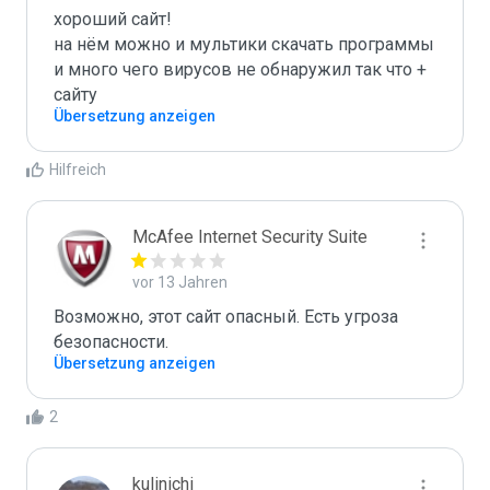
хороший сайт!

на нём можно и мультики скачать программы 
и много чего вирусов не обнаружил так что + 
сайту
Übersetzung anzeigen
Hilfreich
McAfee Internet Security Suite
vor 13 Jahren
Возможно, этот сайт опасный. Есть угроза 
безопасности.
Übersetzung anzeigen
2
kulinichi