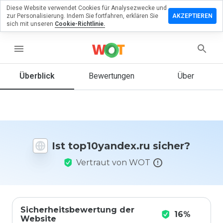
Diese Website verwendet Cookies für Analysezwecke und
erlassen
zur Personalisierung. Indem Sie fortfahren, erklären Sie
AKZEPTIEREN
eine
sich mit unseren
Cookie-Richtlinie.
rtung zu
0yandex.ru
menu
Überblick
Bewertungen
Über
Wie
würden
Sie diese
Website
auf einer
Ist top10yandex.ru sicher?
Skala von
1 bis 5
Vertraut von WOT
bewerten?
Sicherheitsbewertung der
16%
Website