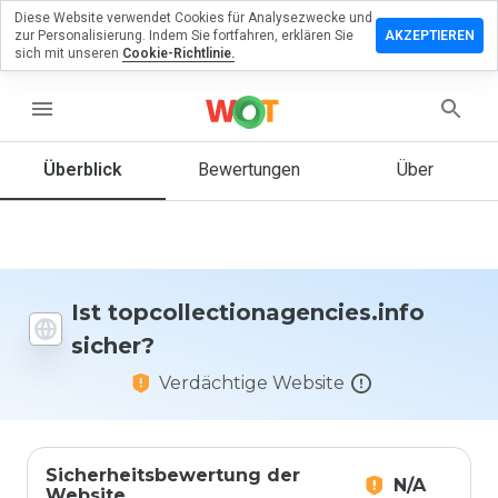
Diese Website verwendet Cookies für Analysezwecke und
en Sie eine
zur Personalisierung. Indem Sie fortfahren, erklären Sie
AKZEPTIEREN
g zu
sich mit unseren
Cookie-Richtlinie.
ionagencies.info
menu
Überblick
Bewertungen
Über
Wie
würden
Sie diese
Website
auf einer
Skala von
Ist topcollectionagencies.info
1 bis 5
sicher?
bewerten?
Verdächtige Website
Sicherheitsbewertung der
N/A
Website