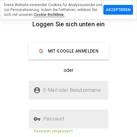
Diese Website verwendet Cookies für Analysezwecke und
terlassen
zur Personalisierung. Indem Sie fortfahren, erklären Sie
AKZEPTIEREN
 eine
sich mit unseren
Cookie-Richtlinie.
ertung
Loggen Sie sich unten ein
menu
ttankist.ru
Überblick
Bewertungen
Über
MIT GOOGLE ANMELDEN
Wie
oder
würden
Sie diese
Website
Ist trusttankist.ru sicher?
auf einer
E-Mail oder Benutzername
Skala von
Nicht vertrauenswürdig durch WOT
1 bis 5
bewerten?
Passwort
Sicherheitsbewertung der
43%
Passwort vergessen?
Website