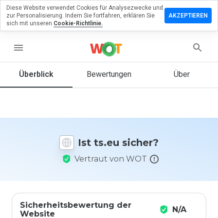
Diese Website verwendet Cookies für Analysezwecke und
terlassen
zur Personalisierung. Indem Sie fortfahren, erklären Sie
AKZEPTIEREN
 eine
sich mit unseren
Cookie-Richtlinie.
wertung
ts.eu
menu
Überblick
Bewertungen
Über
Wie
würden
Sie diese
Website
auf einer
Ist ts.eu sicher?
Skala von
1 bis 5
Vertraut von WOT
bewerten?
Sicherheitsbewertung der
N/A
Website