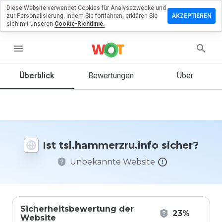
Diese Website verwendet Cookies für Analysezwecke und
lassen Sie
zur Personalisierung. Indem Sie fortfahren, erklären Sie
AKZEPTIEREN
Bewertung
sich mit unseren
Cookie-Richtlinie.
mmerzru.info
menu
Überblick
Bewertungen
Über
Wie
würden
Sie diese
Website
auf einer
Ist tsl.hammerzru.info sicher?
Skala von
1 bis 5
Unbekannte Website
bewerten?
Sicherheitsbewertung der
23%
Website