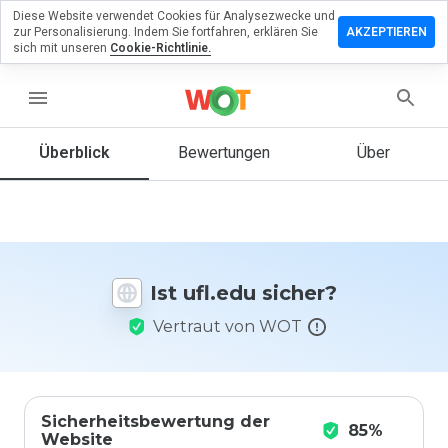
Diese Website verwendet Cookies für Analysezwecke und
terlassen
zur Personalisierung. Indem Sie fortfahren, erklären Sie
AKZEPTIEREN
 eine
sich mit unseren
Cookie-Richtlinie.
wertung
ufl.edu
menu
Überblick
Bewertungen
Über
Wie
würden
Sie diese
Website
auf einer
Ist ufl.edu sicher?
Skala von
1 bis 5
Vertraut von WOT
bewerten?
Sicherheitsbewertung der
85%
Website