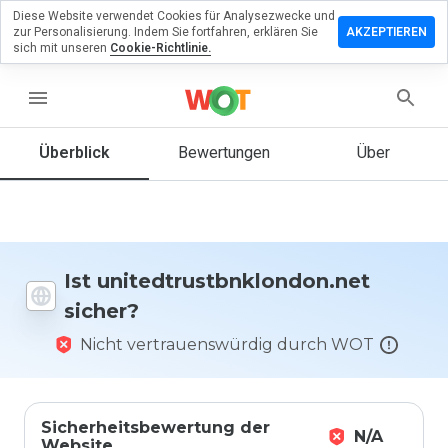
Diese Website verwendet Cookies für Analysezwecke und
sen Sie eine
zur Personalisierung. Indem Sie fortfahren, erklären Sie
AKZEPTIEREN
g zu
sich mit unseren
Cookie-Richtlinie.
stbnklondon.net
menu
Überblick
Bewertungen
Über
Wie
würden
Sie diese
Website
auf einer
Skala von
Ist unitedtrustbnklondon.net
1 bis 5
sicher?
bewerten?
Nicht vertrauenswürdig durch WOT
Sicherheitsbewertung der
N/A
Website