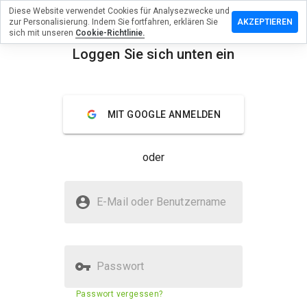
Diese Website verwendet Cookies für Analysezwecke und
terlassen
zur Personalisierung. Indem Sie fortfahren, erklären Sie
AKZEPTIEREN
 eine
sich mit unseren
Cookie-Richtlinie.
wertung
Loggen Sie sich unten ein
upr.fr
menu
Überblick
Bewertungen
Über
MIT GOOGLE ANMELDEN
Wie
würden
oder
Sie diese
Website
auf einer
Ist upr.fr sicher?
Skala von
E-Mail oder Benutzername
1 bis 5
Vertraut von WOT
bewerten?
Passwort
Sicherheitsbewertung der
73%
Passwort vergessen?
Website