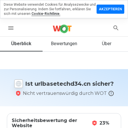
Diese Website verwendet Cookies für Analysezwecke und
rlassen Sie
zur Personalisierung. Indem Sie fortfahren, erklären Sie
AKZEPTIEREN
Bewertung
sich mit unseren
Cookie-Richtlinie.
setechd34.cn
menu
Überblick
Bewertungen
Über
Wie
würden
Sie diese
Website
auf einer
Ist urlbasetechd34.cn sicher?
Skala von
1 bis 5
Nicht vertrauenswürdig durch WOT
bewerten?
Sicherheitsbewertung der
23%
Website