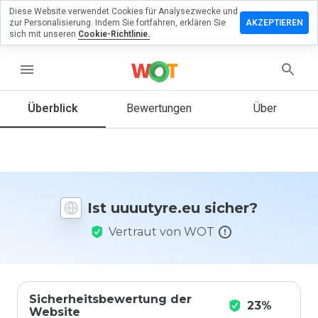
Diese Website verwendet Cookies für Analysezwecke und
terlassen
zur Personalisierung. Indem Sie fortfahren, erklären Sie
AKZEPTIEREN
 eine
sich mit unseren
Cookie-Richtlinie.
wertung
menu
utyre.eu
Überblick
Bewertungen
Über
Wie
würden
Sie diese
Website
Ist uuuutyre.eu sicher?
auf einer
Skala von
Vertraut von WOT
1 bis 5
bewerten?
Sicherheitsbewertung der
23%
Website