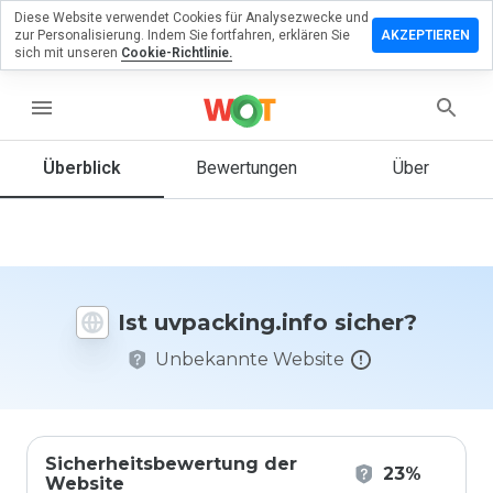
Diese Website verwendet Cookies für Analysezwecke und
terlassen
zur Personalisierung. Indem Sie fortfahren, erklären Sie
AKZEPTIEREN
eine
sich mit unseren
Cookie-Richtlinie.
ertung zu
cking.info
menu
Überblick
Bewertungen
Über
Wie
würden
Sie diese
Website
auf einer
Ist uvpacking.info sicher?
Skala von
1 bis 5
Unbekannte Website
bewerten?
Sicherheitsbewertung der
23%
Website