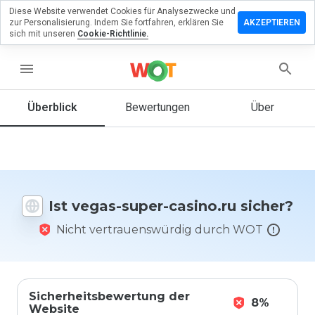
Diese Website verwendet Cookies für Analysezwecke und
terlassen
zur Personalisierung. Indem Sie fortfahren, erklären Sie
AKZEPTIEREN
 eine
sich mit unseren
Cookie-Richtlinie.
wertung
vegas-
menu
er-
ino.ru
Überblick
Bewertungen
Über
Wie
würden
Sie diese
Ist vegas-super-casino.ru sicher?
Website
auf einer
Nicht vertrauenswürdig durch WOT
Skala von
1 bis 5
bewerten?
Sicherheitsbewertung der
8%
Website