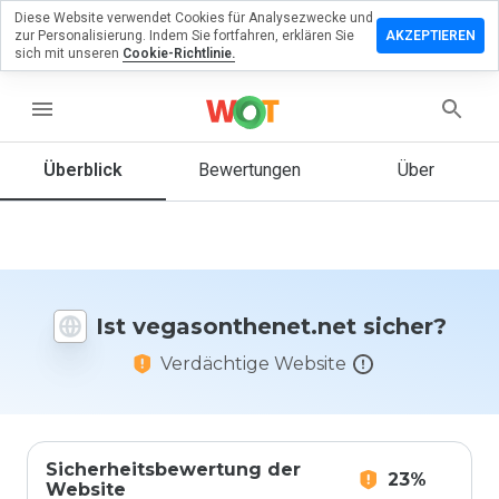
Diese Website verwendet Cookies für Analysezwecke und
lassen Sie
zur Personalisierung. Indem Sie fortfahren, erklären Sie
AKZEPTIEREN
Bewertung
sich mit unseren
Cookie-Richtlinie.
onthenet.net
menu
Überblick
Bewertungen
Über
Wie
würden
Sie diese
Website
auf einer
Ist vegasonthenet.net sicher?
Skala von
1 bis 5
Verdächtige Website
bewerten?
Sicherheitsbewertung der
23%
Website