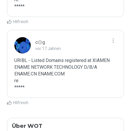
*****
Hilfreich
c۞g
vor 17 Jahren
URIBL - Listed Domains registered at XIAMEN 
ENAME NETWORK TECHNOLOGY D/B/A 
ENAME.CN ENAME.COM

re:

*****
Hilfreich
Über WOT