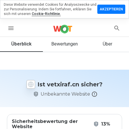
Diese Website verwendet Cookies für Analysezwecke und
terlassen
zur Personalisierung. Indem Sie fortfahren, erklären Sie
AKZEPTIEREN
 eine
sich mit unseren
Cookie-Richtlinie.
wertung
menu
xiraf.cn
Überblick
Bewertungen
Über
Wie
würden
Sie diese
Website
Ist vetxiraf.cn sicher?
auf einer
Skala von
Unbekannte Website
1 bis 5
bewerten?
Sicherheitsbewertung der
13%
Website