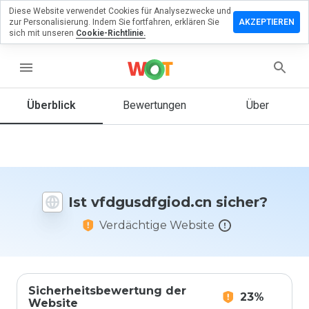
Diese Website verwendet Cookies für Analysezwecke und
erlassen
zur Personalisierung. Indem Sie fortfahren, erklären Sie
AKZEPTIEREN
ine
sich mit unseren
Cookie-Richtlinie.
rtung zu
usdfgiod.cn
menu
Überblick
Bewertungen
Über
Wie
würden
Sie diese
Website
auf einer
Ist vfdgusdfgiod.cn sicher?
Skala von
1 bis 5
Verdächtige Website
bewerten?
Sicherheitsbewertung der
23%
Website