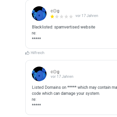
c۞g
vor 17 Jahren
Blacklisted: spamvertised website

re:

*****
Hilfreich
c۞g
vor 17 Jahren
Listed Domains on ***** which may contain mal
code which can damage your system.

re:

*****