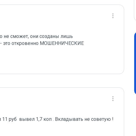
ь, - это откровенно МОШЕННИЧЕСКИЕ

 11 руб  вывел 1,7 коп . Вкладывать не советую ! 