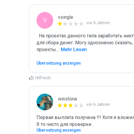
vsingle
V
vor 6 Jahren
  На проектах данного типа заработать никто не сможет, они созданы лишь

для сбора денег. Могу однозначно сказат
проекты.
...
 Mehr Lesen
Übersetzung anzeigen
Hilfreich
winstona
vor 6 Jahren
Первая выплата получена !!! Хотя я вложил
Я то чисто для проверки . 
Übersetzung anzeigen