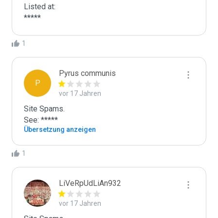
Listed at:

*****
1
Pyrus communis
P
vor 17 Jahren
Site Spams.

See: *****
Übersetzung anzeigen
1
LiVeRpUdLiAn932
vor 17 Jahren