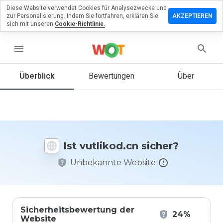
Diese Website verwendet Cookies für Analysezwecke und
terlassen
zur Personalisierung. Indem Sie fortfahren, erklären Sie
AKZEPTIEREN
 eine
sich mit unseren
Cookie-Richtlinie.
wertung
menu
likod.cn
Überblick
Bewertungen
Über
Wie
würden
Sie diese
Website
Ist vutlikod.cn sicher?
auf einer
Skala von
Unbekannte Website
1 bis 5
bewerten?
Sicherheitsbewertung der
24%
Website