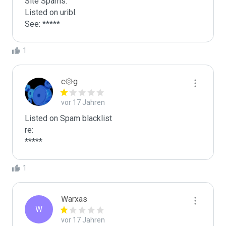
Site Spams.

Listed on uribl.

See: *****
1
c۞g
vor 17 Jahren
Listed on Spam blacklist

re:

*****
1
Warxas
W
vor 17 Jahren